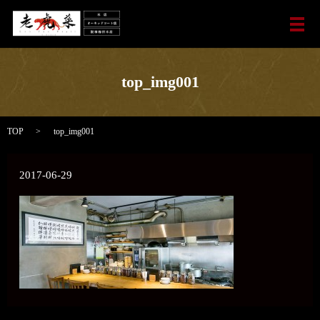
メ
top_img001
TOP
top_img001
2017-06-29