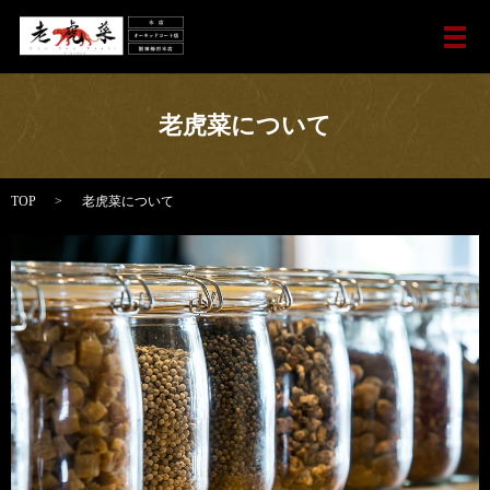
メ
老虎菜について
TOP
老虎菜について