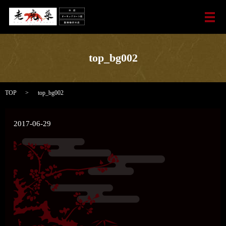
メ
top_bg002
TOP
top_bg002
2017-06-29