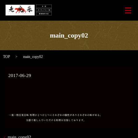
メ
main_copy02
TOP
main_copy02
2017-06-29
main_copy02