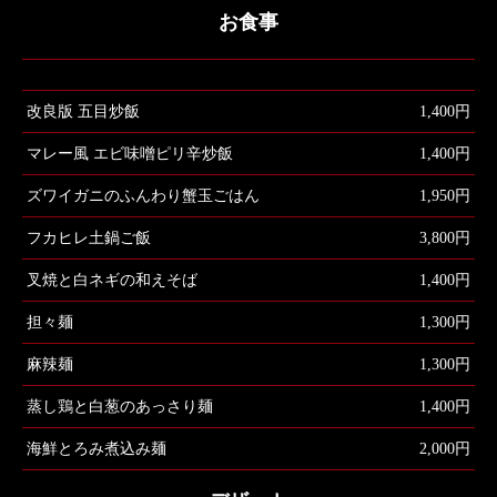
お食事
改良版 五目炒飯
1,400円
マレー風 エビ味噌ピリ辛炒飯
1,400円
ズワイガニのふんわり蟹玉ごはん
1,950円
フカヒレ土鍋ご飯
3,800円
叉焼と白ネギの和えそば
1,400円
担々麺
1,300円
麻辣麺
1,300円
蒸し鶏と白葱のあっさり麺
1,400円
海鮮とろみ煮込み麺
2,000円