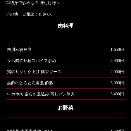
◎切身で炒めもの 味付け様々
その他、ご相談ください。
肉料理
四川麻婆豆腐
1,650円
ラム肉の13種スパイス炒め
3,900円
鶏のサクサク上げ 爽香ソース
2,000円
黒酢のとろとろ角煮 酢豚
3,000円
牛ホホ肉 柔らか煮込み 蒸しパン添え
3,400円
お野菜