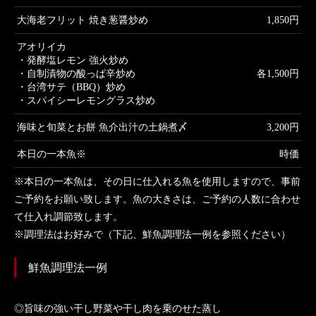
大海老フリット 焼き葱醤炒め
1,850円
アオリイカ
・発酵塩レモン 強火炒め
・自制漬物の酸っぱ辛炒め
各1,500円
・台湾サテ（BBQ）炒め
・スパイシーレモングラス炒め
海味と旬菜とお餅 魚介出汁の土鍋煮〆
3,200円
本日の一本魚※
時価
※本日の一本魚は、その日に仕入れる魚を使用しますので、事前
ご予約をお願い致します。魚の大きさは、ご予約の人数に合わせ
て仕入れ調節致します。
※調理法はお好みで（下記、鮮魚調理法一例を参照ください）
鮮魚調理法一例
◎旨味の強い干し野菜や干し肉を乗のせた蒸し