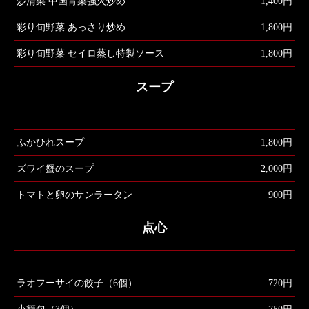
炒清菜 中国青菜強火炒め
1,400円
彩り旬野菜 あっさり炒め
1,800円
彩り旬野菜 セイロ蒸し特製ソース
1,800円
スープ
ふかひれスープ
1,800円
ズワイ蟹のスープ
2,000円
トマトと卵のサンラータン
900円
点心
ラオフーサイの餃子（6個）
720円