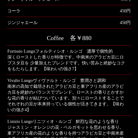
コーラ
450円
ジンジャエール
450円
Coffee 各￥880
Fortissio Lungoフォルティシオ・ルンゴ 濃厚で個性的
深くローストした香りが特徴です。中南米のアラビカ豆にロ
ブスタ豆を 少量加えたブレンドです。快い苦みと絶妙なコク
をもたらします。【味わいの強さ7】
Vivalto Lungoヴィヴァルト・ルンゴ 豊潤さと調和
南米の高知で栽培されたアラビカ豆と東アフリカ産のアラビ
カ豆を絶妙のバランスでブレンド。ローストの香りとかすか
な花の香りが結びついています。別々にローストすることで
それぞれの豆が本来持っている個性が活きてきます。【味わ
いの強さ4】
Linizio Lungoリニツィオ・ルンゴ 鮮烈な花のような香り
ジャスミン・オレンジの花・ベルガモットを思わせる香り。
東アフリカ産の花のような香りを持つアラビカ豆と中南米産