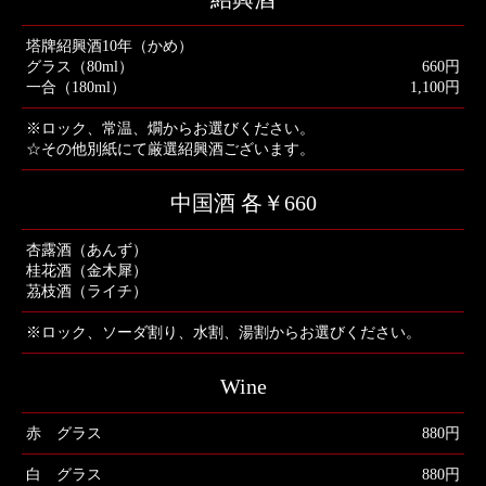
塔牌紹興酒10年（かめ）
グラス（80ml）
660円
一合（180ml）
1,100円
※ロック、常温、燗からお選びください。
☆その他別紙にて厳選紹興酒ございます。
中国酒 各￥660
杏露酒（あんず）
桂花酒（金木犀）
茘枝酒（ライチ）
※ロック、ソーダ割り、水割、湯割からお選びください。
Wine
赤 グラス
880円
白 グラス
880円