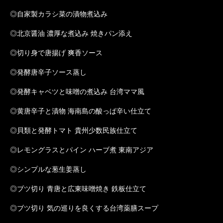
◎自家製カラシ菜の漬物煮込み
◎北京醤油 濃厚な煮込み 焼きパン添え
◎切り身で唐揚げ 爽香ソース
◎発酵唐辛子ソース蒸し
◎発酵キャベツと味噌の煮込み 台湾ママ風
◎黄唐辛子と漬物 海南島の酸っぱ辛い仕立て
◎貝類と発酵トマト 貴州少数民族仕立て
◎レモングラスとパイン ハーブ煮 東南アジア
◎シンプルな葱生姜蒸し
◎ブツ切り 青唐と広東味噌焼き 鉄板仕立て
◎ブツ切り 気の巡りを良くする台湾薬膳スープ