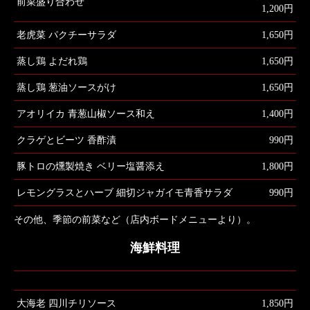
前菜盛り合わせ
1,200円
老虎菜 パクチーサラダ
1,650円
蒸し鶏 よだれ鶏
1,650円
蒸し鶏 葱油ソースがけ
1,650円
アオリイカ 青葱山椒ソース和え
1,400円
クラゲとビーツ 香酢漬
990円
豚トロの燻製焼き ベリー塩醤添え
1,800円
レモングラスとハーブ 細切ジャガイモ青香サラダ
990円
その他、季節の前菜など（店内ボードメニューより）。
海鮮料理
大海老 四川チリソース
1,850円